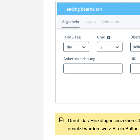
Durch das Hinzufügen einzelnen C
gesetzt werden, wo z.B. ein Button 