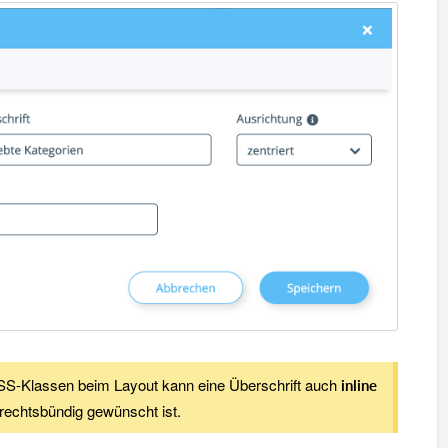
SS-Klassen beim Layout kann eine Überschrift auch
inline
rechtsbündig​ gewünscht ist.